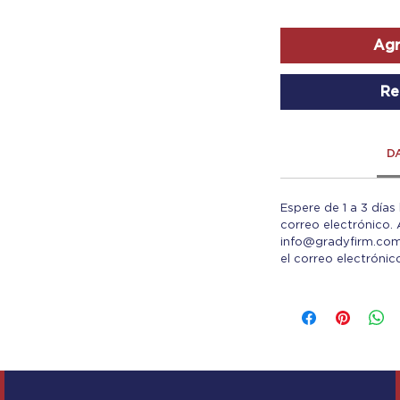
Agr
Re
D
Espere de 1 a 3 días
correo electrónico.
info@gradyfirm.com
el correo electróni