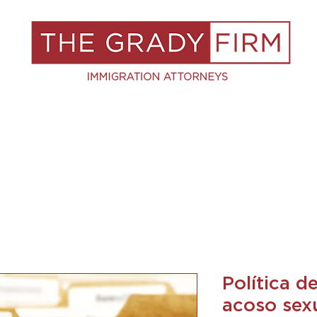
S
RESOURCES
BLOG
BOOK A C
Política d
acoso sex