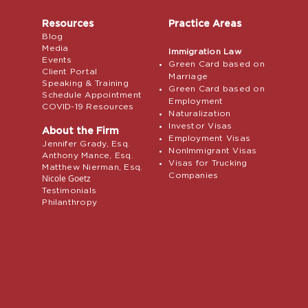
Resources
Practice Areas
Blog
Media
Immigration Law
Events
Green Card based on
Client Portal
Marriage
Speaking & Training
Green Card based on
Schedule Appointment
Employment
COVID-19 Resources
Naturalization
Investor Visas
About the Firm
Employment Visas
Jennifer Grady, Esq.
NonImmigrant Visas
Anthony Mance, Esq.
Visas for Trucking
Matthew Nierman, Esq.
Companies
Nicole Goetz
Testimonials
Philanthropy