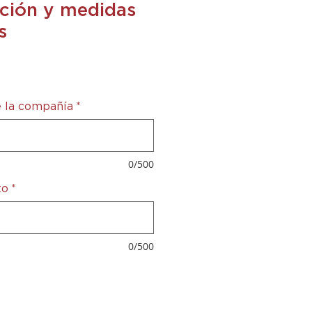
ación y medidas
s
cio
 la compañía
*
0/500
to
*
0/500